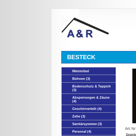
BESTECK
Mietmöbel
Bühnen
(3)
Bodenschutz & Teppich
(3)
Absperrungen & Zäune
(4)
Geschirrverleih
(4)
Zelte
(3)
Sanitärsysteme
(3)
Art. N
Personal
(4)
Downlo