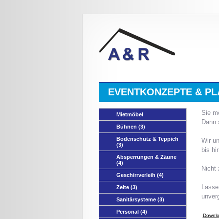
EVENTKONZEPTE & P
Sie mö
Mietmöbel
Dann s
Bühnen
(3)
Bodenschutz & Teppich
Wir un
(3)
bis hi
Absperrungen & Zäune
(4)
Nicht
Geschirrverleih
(4)
Lassen
Zelte
(3)
unverg
Sanitärsysteme
(3)
Personal
(4)
Downlo