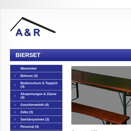
BIERSET
Mietmöbel
Bühnen
(3)
Bodenschutz & Teppich
(3)
Absperrungen & Zäune
(4)
Geschirrverleih
(4)
Zelte
(3)
Sanitärsysteme
(3)
Personal
(4)