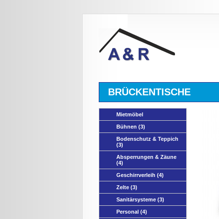
BRÜCKENTISCHE
Mietmöbel
Bühnen
(3)
Bodenschutz & Teppich
(3)
Absperrungen & Zäune
(4)
Geschirrverleih
(4)
Zelte
(3)
Sanitärsysteme
(3)
Personal
(4)