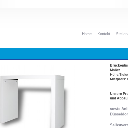
Home
Kontakt
Stelle
Brückentis
Maße:
Höhe/Tiefe
Mietpreis:
8
Unsere Prei
und Abbau
sowie Anl
Düsseldor
Selbstvers