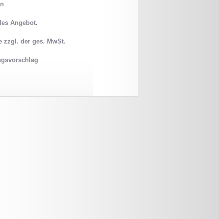
in
lles Angebot.
e zzgl. der ges. MwSt.
ngsvorschlag