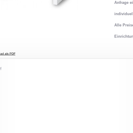
Anfrage e
individue
Alle Preis
Einrichtu
ad als PDF
f