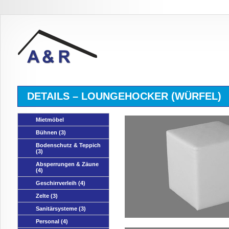
DETAILS – LOUNGEHOCKER (WÜRFEL)
Mietmöbel
Bühnen
(3)
Bodenschutz & Teppich
(3)
Absperrungen & Zäune
(4)
Geschirrverleih
(4)
Zelte
(3)
Sanitärsysteme
(3)
Personal
(4)