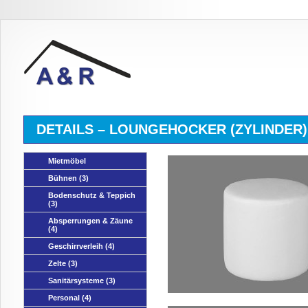
DETAILS – LOUNGEHOCKER (ZYLINDER)
Mietmöbel
Bühnen
(3)
Bodenschutz & Teppich
(3)
Absperrungen & Zäune
(4)
Geschirrverleih
(4)
Zelte
(3)
Sanitärsysteme
(3)
Personal
(4)