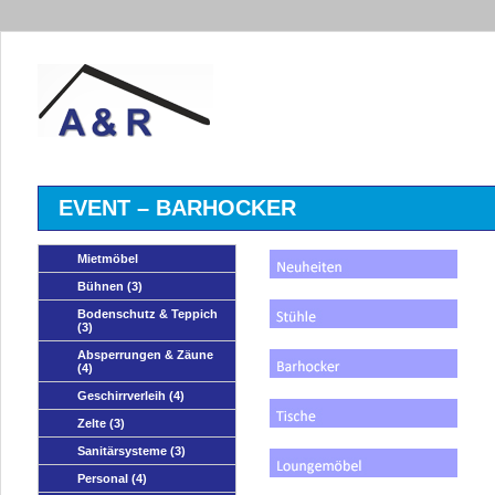
EVENT – BARHOCKER
Mietmöbel
Bühnen
(3)
Bodenschutz & Teppich
(3)
Absperrungen & Zäune
(4)
Geschirrverleih
(4)
Zelte
(3)
Sanitärsysteme
(3)
Personal
(4)