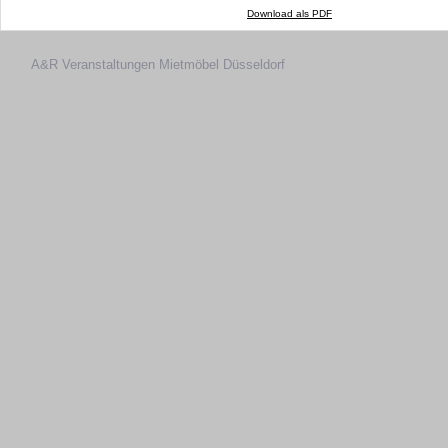
Download als PDF
A&R Veranstaltungen
Mietmöbel Düsseldorf