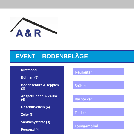
EVENT – BODENBELÄGE
Mietmöbel
Bühnen
(3)
Bodenschutz & Teppich
(3)
Absperrungen & Zäune
(4)
Geschirrverleih
(4)
Zelte
(3)
Sanitärsysteme
(3)
Personal
(4)