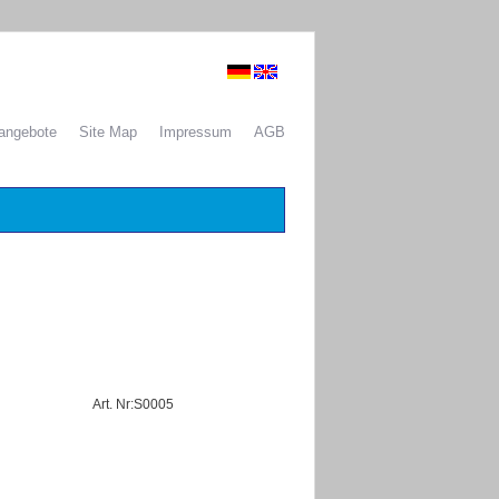
nangebote
Site Map
Impressum
AGB
Art. Nr:S0005