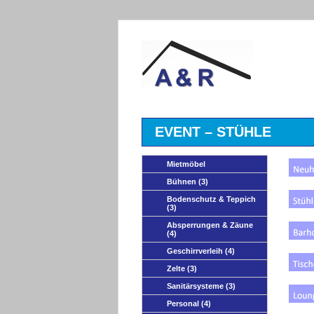
EVENT – STÜHLE
Mietmöbel
Bühnen
(3)
Bodenschutz & Teppich
(3)
Absperrungen & Zäune
(4)
Geschirrverleih
(4)
Zelte
(3)
Sanitärsysteme
(3)
Personal
(4)