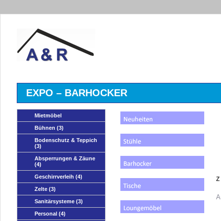
EXPO – BARHOCKER
Mietmöbel
Bühnen
(3)
Bodenschutz & Teppich
(3)
Absperrungen & Zäune
(4)
Geschirrverleih
(4)
Z
Zelte
(3)
A
Sanitärsysteme
(3)
Personal
(4)