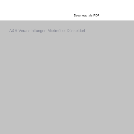
Download als PDF
A&R Veranstaltungen
Mietmöbel Düsseldorf