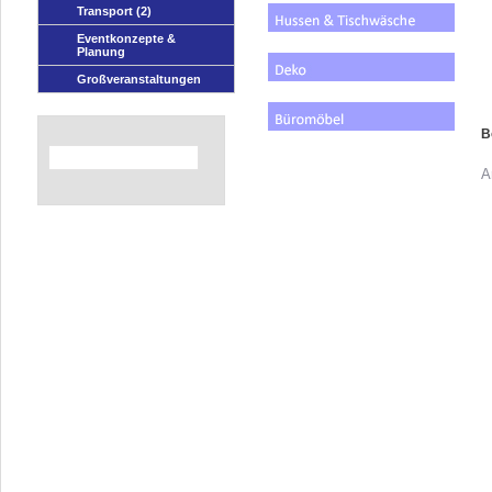
Transport
(2)
Eventkonzepte &
Planung
Großveranstaltungen
B
A