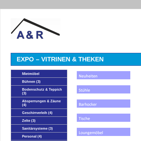
EXPO – VITRINEN & THEKEN
Mietmöbel
Bühnen
(3)
Bodenschutz & Teppich
(3)
Absperrungen & Zäune
(4)
Geschirrverleih
(4)
Zelte
(3)
Sanitärsysteme
(3)
Personal
(4)