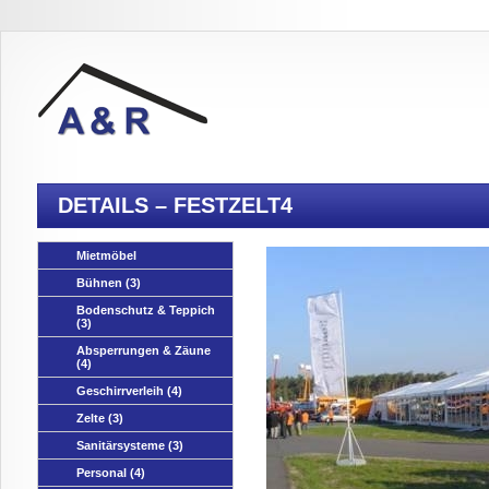
DETAILS – FESTZELT4
Mietmöbel
Bühnen
(3)
Bodenschutz & Teppich
(3)
Absperrungen & Zäune
(4)
Geschirrverleih
(4)
Zelte
(3)
Sanitärsysteme
(3)
Personal
(4)