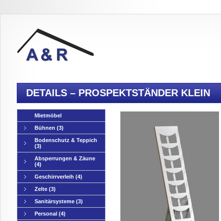
DETAILS – PROSPEKTSTÄNDER KLEIN
Mietmöbel
Bühnen
(3)
Bodenschutz & Teppich
(3)
Absperrungen & Zäune
(4)
Geschirrverleih
(4)
Zelte
(3)
Sanitärsysteme
(3)
Personal
(4)