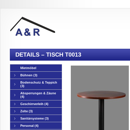
DETAILS – TISCH T0013
Mietmöbel
Bühnen
(3)
Bodenschutz & Teppich
(3)
Absperrungen & Zäune
(4)
Geschirrverleih
(4)
Zelte
(3)
Sanitärsysteme
(3)
Personal
(4)